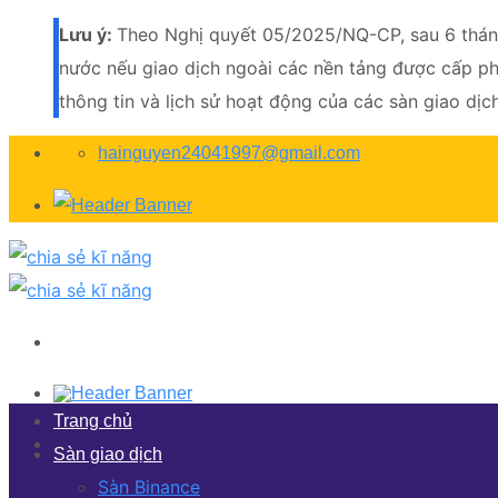
Lưu ý:
Theo Nghị quyết 05/2025/NQ-CP, sau 6 tháng 
nước nếu giao dịch ngoài các nền tảng được cấp phé
thông tin và lịch sử hoạt động của các sàn giao dịch
Skip
hainguyen24041997@gmail.com
to
content
Trang chủ
Sàn giao dịch
Sàn Binance