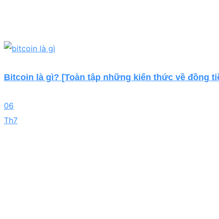
Bitcoin là gì? [Toàn tập những kiến thức về đồng ti
06
Th7