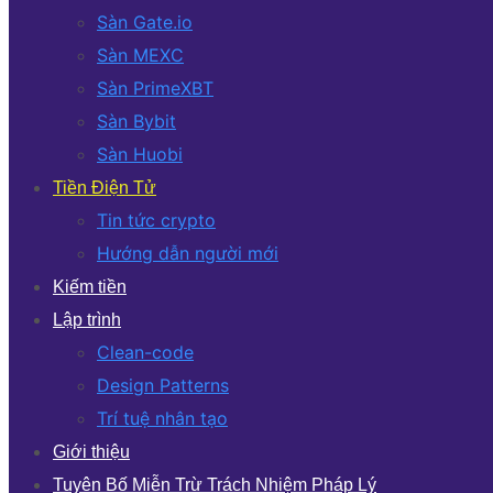
Sàn Gate.io
Sàn MEXC
Sàn PrimeXBT
Sàn Bybit
Sàn Huobi
Tiền Điện Tử
Tin tức crypto
Hướng dẫn người mới
Kiếm tiền
Lập trình
Clean-code
Design Patterns
Trí tuệ nhân tạo
Giới thiệu
Tuyên Bố Miễn Trừ Trách Nhiệm Pháp Lý